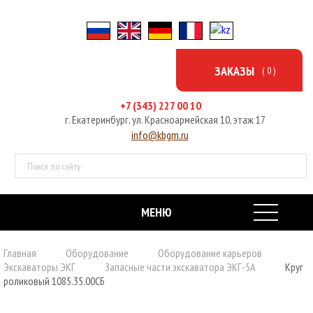
ЗАКАЗЫ
( 0 )
+7 (343) 227 00 10
г. Екатеринбург, ул. Красноармейская 10, этаж 17
info@kbgm.ru
МЕНЮ
ГЛАВНАЯ
Главная
Оборудование
Оборудование карьеров
Экскаваторы ЭКГ
Запасные части экскаватора ЭКГ-5А
Круг
ОБОРУДОВАНИЕ
роликовый 1085.35.00СБ
УСЛУГИ